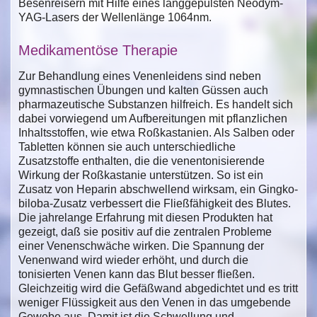
Besenreisern mit Hilfe eines langgepulsten Neodym-
YAG-Lasers der Wellenlänge 1064nm.
Medikamentöse Therapie
Zur Behandlung eines Venenleidens sind neben
gymnastischen Übungen und kalten Güssen auch
pharmazeutische Substanzen hilfreich. Es handelt sich
dabei vorwiegend um Aufbereitungen mit pflanzlichen
Inhaltsstoffen, wie etwa Roßkastanien. Als Salben oder
Tabletten können sie auch unterschiedliche
Zusatzstoffe enthalten, die die venentonisierende
Wirkung der Roßkastanie unterstützen. So ist ein
Zusatz von Heparin abschwellend wirksam, ein Gingko-
biloba-Zusatz verbessert die Fließfähigkeit des Blutes.
Die jahrelange Erfahrung mit diesen Produkten hat
gezeigt, daß sie positiv auf die zentralen Probleme
einer Venenschwäche wirken. Die Spannung der
Venenwand wird wieder erhöht, und durch die
tonisierten Venen kann das Blut besser fließen.
Gleichzeitig wird die Gefäßwand abgedichtet und es tritt
weniger Flüssigkeit aus den Venen in das umgebende
Gewebe aus. Damit ist die Schwellung und