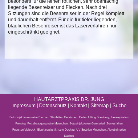
besonders für die feinen rötlichen, sehr oberflächig
liegende Besenreiser und Flecken. Nach drei
Sitzungen sind die Besenreiser in der Regel komplett
und dauerhaft entfernt. Für die für tiefer liegenden,
bläulichen Besenreiser ist das Laserverfahren nur
eingeschränkt geeignet.
HAUTARZTPRAXIS DR. JUNG
Impressum
|
Datenschutz
| Kontakt |
Sitemap
|
Suche
Botoxinjektionen nahe Dachau
,
Stirnfalten Geretsried
,
Faden Lifting Starnberg
,
Laserepilation
Freising
,
Fettabsaugung nahe Muenchen
,
Botoxinjektionen Geretsried
,
Zornesfalten
Fuerstenfeldbruck
,
Blepharoplastik nahe Dachau
,
UV Strahlen Muenchen
,
Aknebakterien
Dachau