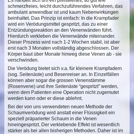
Es handelt sich um ein preiswertes, so gut wie
schmerzfreies, leicht durchzuführendes Verfahren, das
ambulant anwendbar ist und kaum Nebenwirkungen
beinhaltet. Das Prinzip ist einfach: In die Krampfader
wird ein Verödungsmittel gespritzt, das zu einer
Entzündungsreaktion an den Venenwänden führt.
Hierdurch verkleben die Venenwände miteinander.
Dieser Prozess wird nach 1-2 Wochen stabil, ist aber
erst nach 3 Monaten vollständig abgeschlossen. Der
Körper baut über Monate hinweg diese Venen ab - sie
verschwinden.
Die Verödung bietet sich v.a. für kleinere Krampfadern
(sog. Seitenäste) und Besenreiser an. In Einzelfällen
können aber sogar die grossen Venenstämme
(Rosenvene) und ihre Seitenäste “gespritzt” werden,
wenn dem Patienten eine Operation nicht zugemutet
werden kann oder er diese ablehnt.
Bei der von uns verwendeten neuen Methode der
Schaumverödung wird anstatt einer Flüssigkeit ein
speziell präparierter Schaum in die Venen
hineingespritzt. Der verklebende Effekt ist wesentlich
stärker als bei allen bisherigen Methoden. Daher ist im