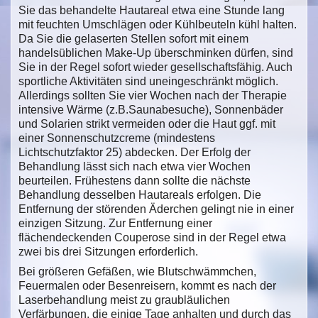
Sie das behandelte Hautareal etwa eine Stunde lang
mit feuchten Umschlägen oder Kühlbeuteln kühl halten.
Da Sie die gelaserten Stellen sofort mit einem
handelsüblichen Make-Up überschminken dürfen, sind
Sie in der Regel sofort wieder gesellschaftsfähig. Auch
sportliche Aktivitäten sind uneingeschränkt möglich.
Allerdings sollten Sie vier Wochen nach der Therapie
intensive Wärme (z.B.Saunabesuche), Sonnenbäder
und Solarien strikt vermeiden oder die Haut ggf. mit
einer Sonnenschutzcreme (mindestens
Lichtschutzfaktor 25) abdecken. Der Erfolg der
Behandlung lässt sich nach etwa vier Wochen
beurteilen. Frühestens dann sollte die nächste
Behandlung desselben Hautareals erfolgen. Die
Entfernung der störenden Äderchen gelingt nie in einer
einzigen Sitzung. Zur Entfernung einer
flächendeckenden Couperose sind in der Regel etwa
zwei bis drei Sitzungen erforderlich.
Bei größeren Gefäßen, wie Blutschwämmchen,
Feuermalen oder Besenreisern, kommt es nach der
Laserbehandlung meist zu graubläulichen
Verfärbungen, die einige Tage anhalten und durch das