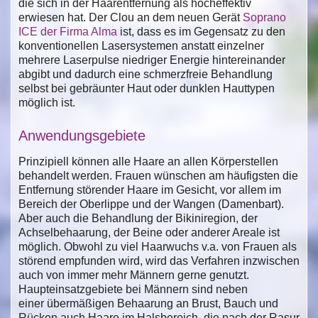
die sich in der Haarentfernung als hocheffektiv
erwiesen hat. Der Clou an dem neuen Gerät
Soprano
ICE der Firma Alma
ist, dass es im Gegensatz zu den
konventionellen Lasersystemen anstatt einzelner
mehrere Laserpulse niedriger Energie hintereinander
abgibt und dadurch eine schmerzfreie Behandlung
selbst bei gebräunter Haut oder dunklen Hauttypen
möglich ist.
Anwendungsgebiete
Prinzipiell können alle Haare an allen Körperstellen
behandelt werden. Frauen wünschen am häufigsten die
Entfernung störender Haare im Gesicht, vor allem im
Bereich der Oberlippe und der Wangen (Damenbart).
Aber auch die Behandlung der Bikiniregion, der
Achselbehaarung, der Beine oder anderer Areale ist
möglich. Obwohl zu viel Haarwuchs v.a. von Frauen als
störend empfunden wird, wird das Verfahren inzwischen
auch von immer mehr Männern gerne genutzt.
Haupteinsatzgebiete bei Männern sind neben
einer übermäßigen Behaarung an Brust, Bauch und
Rücken auch Haare im Halsbereich, die nach der Rasur