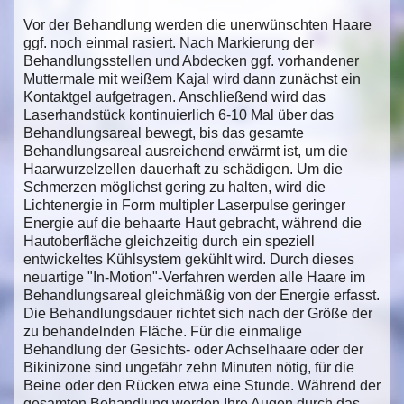
Vor der Behandlung werden die unerwünschten Haare
ggf. noch einmal rasiert. Nach Markierung der
Behandlungsstellen und Abdecken ggf. vorhandener
Muttermale mit weißem Kajal wird dann zunächst ein
Kontaktgel aufgetragen. Anschließend wird das
Laserhandstück kontinuierlich 6-10 Mal über das
Behandlungsareal bewegt, bis das gesamte
Behandlungsareal ausreichend erwärmt ist, um die
Haarwurzelzellen dauerhaft zu schädigen. Um die
Schmerzen möglichst gering zu halten, wird die
Lichtenergie in Form multipler Laserpulse geringer
Energie auf die behaarte Haut gebracht, während die
Hautoberfläche gleichzeitig durch ein speziell
entwickeltes Kühlsystem gekühlt wird. Durch dieses
neuartige "In-Motion"-Verfahren werden alle Haare im
Behandlungsareal gleichmäßig von der Energie erfasst.
Die Behandlungsdauer richtet sich nach der Größe der
zu behandelnden Fläche. Für die einmalige
Behandlung der Gesichts- oder Achselhaare oder der
Bikinizone sind ungefähr zehn Minuten nötig, für die
Beine oder den Rücken etwa eine Stunde. Während der
gesamten Behandlung werden Ihre Augen durch das