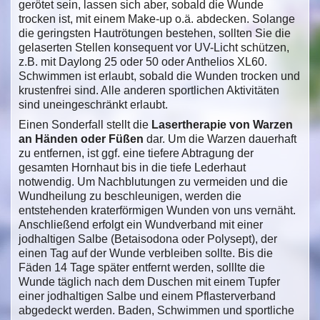
gerötet sein, lassen sich aber, sobald die Wunde
trocken ist, mit einem Make-up o.ä. abdecken. Solange
die geringsten Hautrötungen bestehen, sollten Sie die
gelaserten Stellen konsequent vor UV-Licht schützen,
z.B. mit Daylong 25 oder 50 oder Anthelios XL60.
Schwimmen ist erlaubt, sobald die Wunden trocken und
krustenfrei sind. Alle anderen sportlichen Aktivitäten
sind uneingeschränkt erlaubt.
Einen Sonderfall stellt die
Lasertherapie von Warzen
an Händen oder Füßen
dar. Um die Warzen dauerhaft
zu entfernen, ist ggf. eine tiefere Abtragung der
gesamten Hornhaut bis in die tiefe Lederhaut
notwendig. Um Nachblutungen zu vermeiden und die
Wundheilung zu beschleunigen, werden die
entstehenden kraterförmigen Wunden von uns vernäht.
Anschließend erfolgt ein Wundverband mit einer
jodhaltigen Salbe (Betaisodona oder Polysept), der
einen Tag auf der Wunde verbleiben sollte. Bis die
Fäden 14 Tage später entfernt werden, solllte die
Wunde täglich nach dem Duschen mit einem Tupfer
einer jodhaltigen Salbe und einem Pflasterverband
abgedeckt werden. Baden, Schwimmen und sportliche