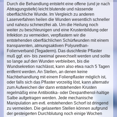
Durch die Behandlung entsteht eine offene (und je nach
Abtragungstiefe) leicht blutende und nässende
oberflächliche Wunde. Im Vergleich zu anderen
Laserverfahren heilen die Wunden wesentlich schneller
und nahezu schmerzfrei ab. Um die Heilung noch
weiter zu beschleunigen und eine Krustenbildung oder
Infektion zu vermeiden, verpflastern wir die
entstehenden oberflächlichen Schürfwunden mit einem
transparenten, atmungsaktiven Polyurethan-
Folienverband (Tegaderm). Das duschfeste Pflaster
muß ggf. ein- bis zweimal gewechselt werden und sollte
so lange auf den Wunden verbleiben, bis die
Wundsekretion nachlässt, kann also etwa nach 5 Tagen
entfernt werden. An Stellen, an denen keine
Nachbehandlung mit einem Folienpflaster möglich ist,
oder falls sich das Pflaster vorzeitig löst, kann alternativ
zum Aufweichen der dann entstehenden Krusten
regelmäßig eine Antibiotika- oder Dexpanthenol-haltige
Salbe aufgetragen werden. Jede mechanische
Manipulation am evtl. entstehenden Schorf ist dringend
zu vermeiden. Die gelaserten Stellen können aufgrund
der gesteigerten Durchblutung noch einige Wochen