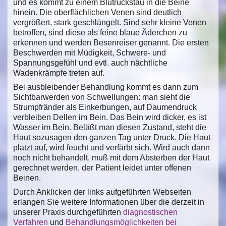
und es kommt zu einem Blutrückstau in die Beine
hinein. Die oberflächlichen Venen sind deutlich
vergrößert, stark geschlängelt. Sind sehr kleine Venen
betroffen, sind diese als feine blaue Äderchen zu
erkennen und werden Besenreiser genannt. Die ersten
Beschwerden mit Müdigkeit, Schwere- und
Spannungsgefühl und evtl. auch nächtliche
Wadenkrämpfe treten auf.
Bei ausbleibender Behandlung kommt es dann zum
Sichtbarwerden von Schwellungen: man sieht die
Strumpfränder als Einkerbungen, auf Daumendruck
verbleiben Dellen im Bein. Das Bein wird dicker, es ist
Wasser im Bein. Beläßt man diesen Zustand, steht die
Haut sozusagen den ganzen Tag unter Druck. Die Haut
platzt auf, wird feucht und verfärbt sich. Wird auch dann
noch nicht behandelt, muß mit dem Absterben der Haut
gerechnet werden, der Patient leidet unter offenen
Beinen.
Durch Anklicken der links aufgeführten Webseiten
erlangen Sie weitere Informationen über die derzeit in
unserer Praxis durchgeführten
diagnostischen
Verfahren
und
Behandlungsmöglichkeiten bei