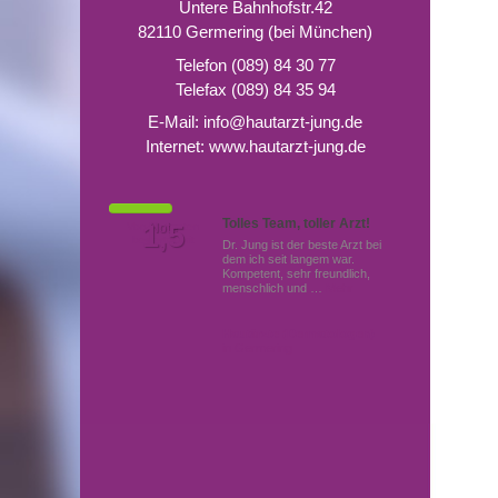
Untere Bahnhofstr.42
82110 Germering (bei München)
Telefon (089) 84 30 77
Telefax (089) 84 35 94
E-Mail:
info@hautarzt-jung.de
Internet:
www.hautarzt-jung.de
Tolles Team, toller Arzt!
Von Patienten
1,5
Note
bewertet mit
Dr. Jung ist der beste Arzt bei
dem ich seit langem war.
Kompetent, sehr freundlich,
menschlich und …
Mehr
Hautärzte (Dermatologen)
in Germering