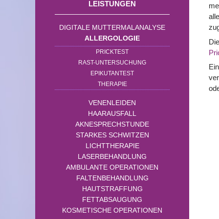
LEISTUNGEN
men
all
zu
DIGITALE MUTTERMALANALYSE
ALLERGOLOGIE
Die
Pri
PRICKTEST
RAST-UNTERSUCHUNG
Ein
EPIKUTANTEST
ver
THERAPIE
ode
VENENLEIDEN
HAARAUSFALL
AKNESPRECHSTUNDE
STARKES SCHWITZEN
LICHTTHERAPIE
LASERBEHANDLUNG
AMBULANTE OPERATIONEN
FALTENBEHANDLUNG
HAUTSTRAFFUNG
FETTABSAUGUNG
KOSMETISCHE OPERATIONEN